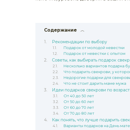
Содержание
Рекомендации по выбору
Подарок от молодой невестки
Подарок от невестки с опытом
Советы, как выбирать подарок свек
Несколько вариантов подарка б
Что подарить свекрови, у которо
Недорогие подарки для свекров
Что не стоит дарить маме мужа
Идеи подарков свекрови по возрас
От 40 до 50 лет
От 50 до 60 лет
От 60 до 70 лет
От 70 до 80 лет
Как понять, что лучше подарить све
Варианты подарков на День мат