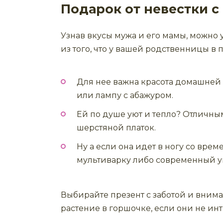
Подарок от невестки с
Узнав вкусы мужа и его мамы, можно 
из того, что у вашей родственницы в 
Для нее важна красота домашней
или лампу с абажуром.
Ей по душе уют и тепло? Отличным
шерстяной платок.
Ну а если она идет в ногу со вре
мультиварку либо современный у
Выбирайте презент с заботой и вним
растение в горшочке, если они не ин