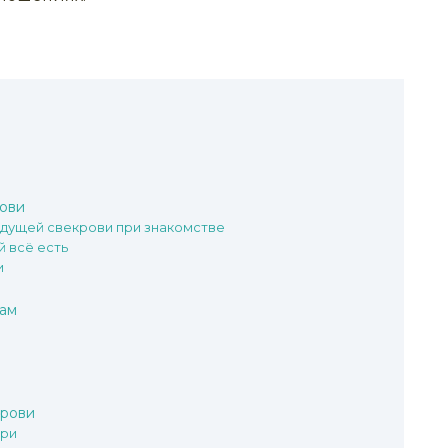
рови
удущей свекрови при знакомстве
й всё есть
и
там
крови
ери